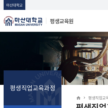
Skip Menu
마산대학교
평생교육원
마산대학교
평생직업교육과정
메인
평생직업교
home
평생직업