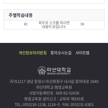
주별학습내용
좌우로 스크롤 하시면
내용이 보입니다.
개인정보처리방침
찾아오시는길
사이트맵
(우)51217 경남 창원시 마산회원구 내서읍 함마대로 2640
마산대학교 평생교육원
사업자등록번호 : 608-82-02638
평생교육원 설치신고 : 교육부-제263호
TEL. 055)230-1138, 1124~5
FAX. 055)231-8303