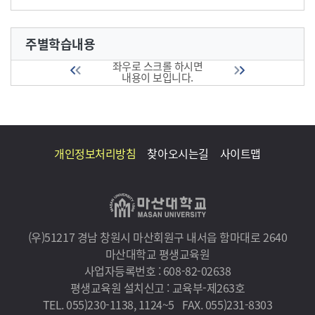
주별학습내용
좌우로 스크롤 하시면
내용이 보입니다.
개인정보처리방침
찾아오시는길
사이트맵
(우)51217 경남 창원시 마산회원구 내서읍 함마대로 2640
마산대학교 평생교육원
사업자등록번호 : 608-82-02638
평생교육원 설치신고 : 교육부-제263호
TEL. 055)230-1138, 1124~5
FAX. 055)231-8303