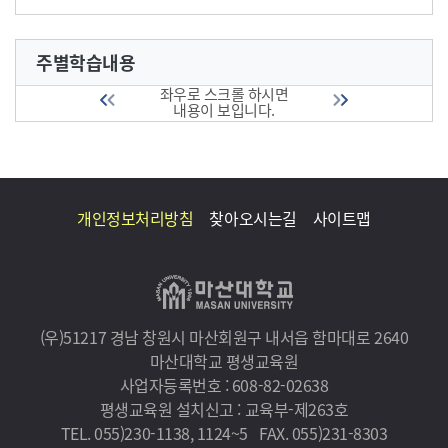
주별학습내용
좌우로 스크롤 하시면
내용이 보입니다.
개인정보처리방침
찾아오시는길
사이트맵
(우)51217 경남 창원시 마산회원구 내서읍 함마대로 2640
마산대학교 평생교육원
사업자등록번호 : 608-82-02638
평생교육원 설치신고 : 교육부-제263호
TEL. 055)230-1138, 1124~5
FAX. 055)231-8303