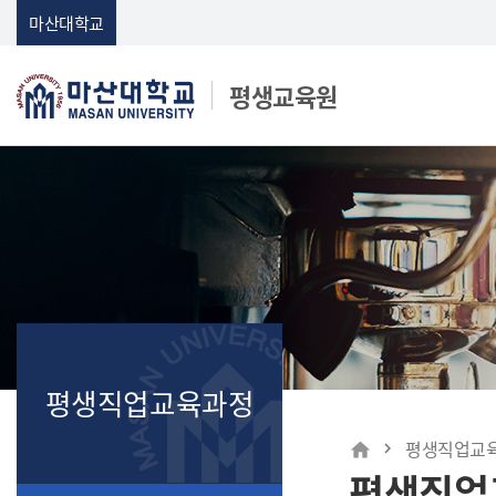
Skip Menu
마산대학교
평생교육원
마산대학교
평생직업교육과정
메인
평생직업교
home
평생직업