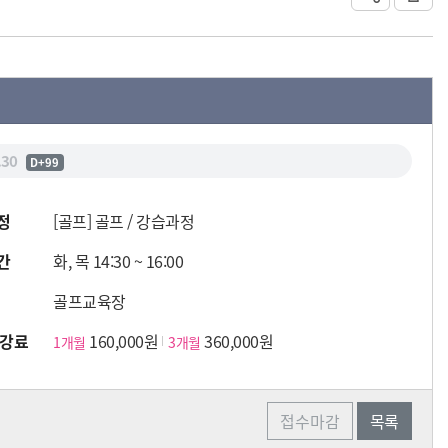
.30
D+99
정
[골프] 골프 / 강습과정
간
화, 목 14:30 ~ 16:00
골프교육장
수강료
160,000원
360,000원
1개월
3개월
접수마감
목록