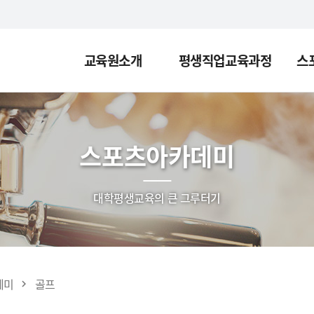
교육원소개
평생직업교육과정
스
스포츠아카데미
대학평생교육의 큰 그루터기
데미
골프