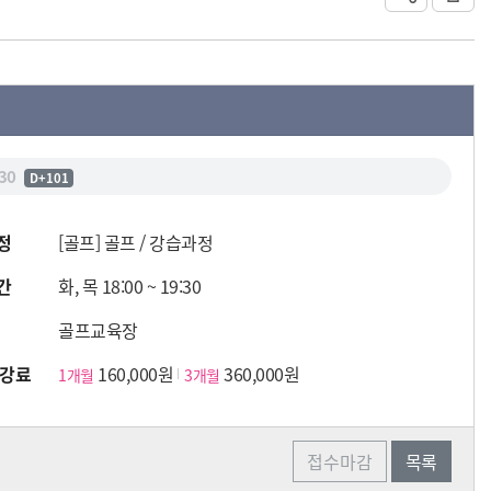
30
D+101
정
[골프] 골프 / 강습과정
간
화, 목 18:00 ~ 19:30
골프교육장
수강료
160,000원
360,000원
1개월
3개월
접수마감
목록