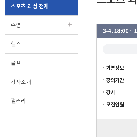
스포츠 과정 전체
수영
3-4. 18:00 ~ 
헬스
골프
기본정보
강의기간
강사소개
강사
갤러리
모집인원