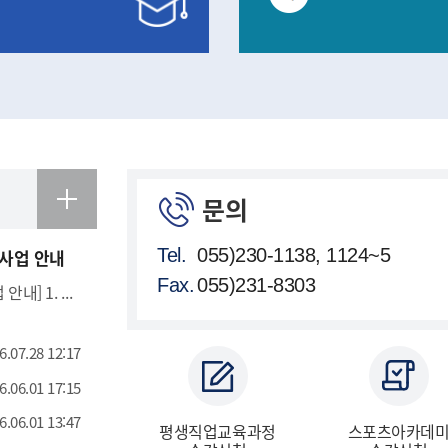
공지사항 더보기
 2학기
2026학년도 하계방학
문의
정 수강신청 안내
평생교육원 단축근무 안내
Tel.
055)230-1138, 1124~5
 사업 안내
08.28.(금)
Fax.
055)231-8303
[고성군 2026년 2학기 평생교육원 수강료 지원 사업 안내] 1. 신청기간: 2026.09.01.(화) ~ 09.30.(수) 2. 선정결과: 2026.10월 중 개별 통보 예정 <p style="letter-spacing:
방문접수
기간
2026.06.23.(화) ~ 2026.08.28.(금)
12.12.(토)
시간
09:00 ~ 17:00
6.07.28 12:17
 상이
(점심시간 12:00 ~ 13:00)
39
문의
055)230-1138
6.06.01 17:15
6.06.01 13:47
평생직업교육과정
스포츠아카데