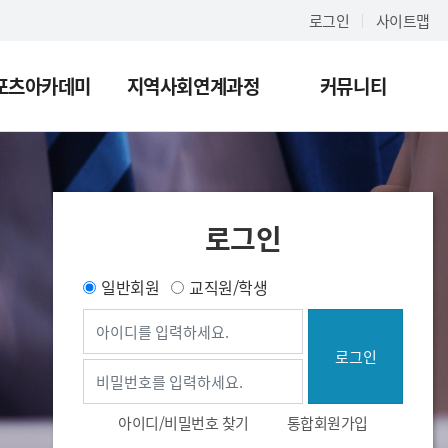
로그인
사이트맵
포츠아카데미
지역사회연계과정
커뮤니티
로그인
일반회원
교직원/학생
아이디
비밀번호
아이디/비밀번호 찾기
통합회원가입