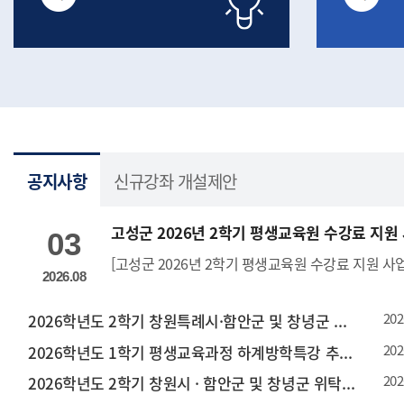
게시판
산대학교 평생교육원
공지사항
신규강좌 개설제안
2026학년도
아카데미 회원 모집 안내
지자체 위탁 평생교육과
고성군 2026년 2학기 평생교육원 수강료 지원
03
접수기간
2026.08.01.(토) ~ 
 매월 20일~말일
접수방법
온라인접수 또는 
2026.08
 1일부터 이용)
교육기간
2026.09.07.(월) ~ 
 헬스장에 방문하신 후, 결제 및
202
2026학년도 2학기 창원특례시·함안군 및 창녕군 위탁 평생교육과정 수강신청 안내
* 강좌별 운영기간
스크 등록
문의전화
055) 230-1138, 11
202
2026학년도 1학기 평생교육과정 하계방학특강 추가 접수 안내
230-1126
바로가기
202
2026학년도 2학기 창원시 · 함안군 및 창녕군 위탁 평생교육과정 신규강좌 개설 제안 공모 안내