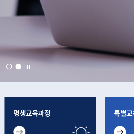
pause
1
2
평생교육과정
특별교