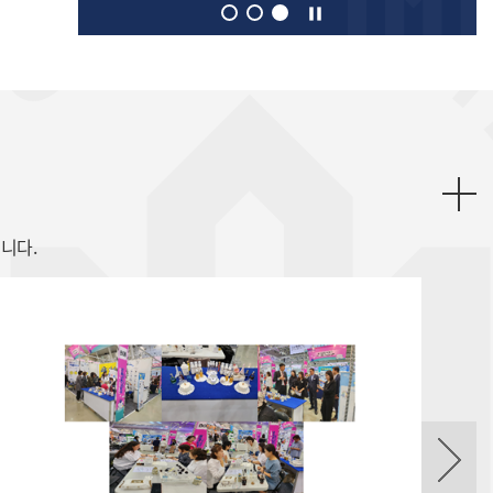
pause
1
2
3
Galle
니다.
다음